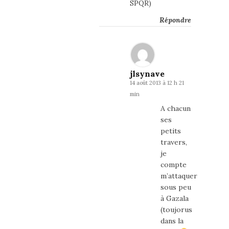
SPQR)
Répondre
jlsynave
14 août 2013 à 12 h 21
min
A chacun
ses
petits
travers,
je
compte
m’attaquer
sous peu
à Gazala
(toujorus
dans la