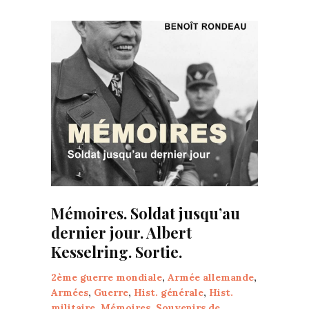
Mémoires. Soldat jusqu’au
dernier jour. Albert
Kesselring. Sortie.
2ème guerre mondiale
,
Armée allemande
,
Armées
,
Guerre
,
Hist. générale
,
Hist.
militaire
,
Mémoires
,
Souvenirs de