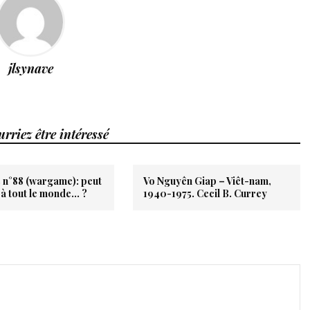
jlsynave
rriez être intéressé
s n°88 (wargame): peut
Vo Nguyên Giap – Viêt-nam,
 à tout le monde… ?
1940-1975. Cecil B. Currey