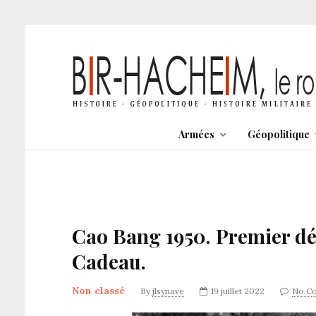
Armées
Géopolitique
Cao Bang 1950. Premier dés
Cadeau.
Non classé
By
jlsynave
19 juillet 2022
No C