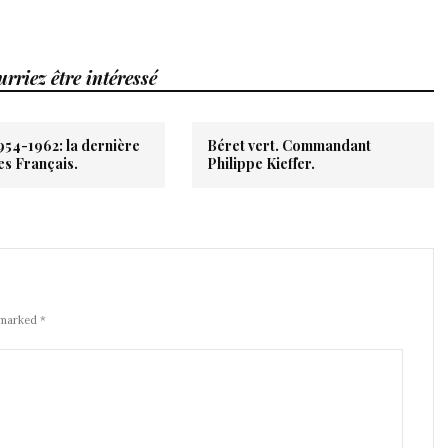
rriez être intéressé
954-1962: la dernière
Béret vert. Commandant
es Français.
Philippe Kieffer.
 marked *