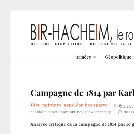
Armées
Géopolitique
Campagne de 1814 par Karl
Hist. militaire
,
napoléon bonaparte
By
jlsynave
napoléoniennes
,
marmont
,
ney
,
schwarzenberg
No C
Analyse critique de la campagne de 1814 par le g