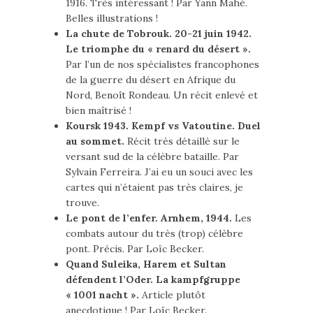
1916. Très intéressant ! Par Yann Mahé.
Belles illustrations !
La chute de Tobrouk. 20-21 juin 1942.
Le triomphe du « renard du désert ».
Par l’un de nos spécialistes francophones
de la guerre du désert en Afrique du
Nord, Benoît Rondeau. Un récit enlevé et
bien maîtrisé !
Koursk 1943. Kempf vs Vatoutine. Duel
au sommet.
Récit très détaillé sur le
versant sud de la célèbre bataille. Par
Sylvain Ferreira. J’ai eu un souci avec les
cartes qui n’étaient pas très claires, je
trouve.
Le pont de l’enfer. Arnhem, 1944.
Les
combats autour du très (trop) célèbre
pont. Précis. Par Loïc Becker.
Quand Suleika, Harem et Sultan
défendent l’Oder. La kampfgruppe
« 1001 nacht ».
Article plutôt
anecdotique ! Par Loïc Becker.