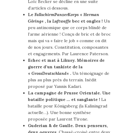
Loïc Becker se décline en une suite
d’articles ci dessous.
Le
FallschirmPanzerKorps
«
Herman
Göring
« , la
Luftwaffe
bec et ongles !
Un
peu antinomique que ce corps blindé de
l’arme aérienne ! Conçu de bric et de broc
mais qui va « faire le job » comme on dit
de nos jours. Constitution, composantes
et engagements. Par Laurence Paterson.
Echec et mat à Likusy. Mémoires de
guerre d’un tankiste de la
«
GrossDeutschland
« .
Un témoignage de
plus au plus près du terrain. Inédit
proposé par Yannis Kadari.
La campagne de Prusse Orientale. Une
bataille politique … et sanglante !
La
bataille pour Königsberg (la Kaliningrad
actuelle…). Une bonne synthèse
proposée par Laurent Tirone.
Guderian & de Gaulle. Deux penseurs,
deux oeuvres.
Chassé-croisé entre deux