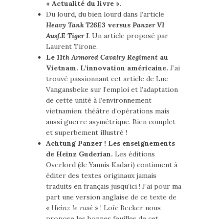
« Actualité du livre »
.
Du lourd, du bien lourd dans l’article
Heavy Tank T26E3
versus
Panzer VI
Ausf.E Tiger I
. Un article proposé par
Laurent Tirone.
Le
11th Armored Cavalry Regiment
au
Vietnam. L’innovation américaine.
J’ai
trouvé passionnant cet article de Luc
Vangansbeke sur l’emploi et l’adaptation
de cette unité à l’environnement
vietnamien: théâtre d’opérations mais
aussi guerre asymétrique. Bien complet
et superbement illustré !
Achtung Panzer ! Les enseignements
de Heinz Guderian.
Les éditions
Overlord (de Yannis Kadari) continuent à
éditer des textes originaux jamais
traduits en français jusqu’ici ! J’ai pour ma
part une version anglaise de ce texte de
«
Heinz le rusé
» ! Loïc Becker nous
propose les bonnes feuilles de cet