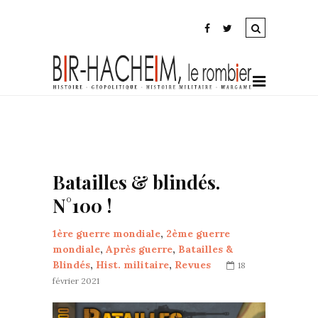
Batailles & blindés.
N°100 !
1ère guerre mondiale
,
2ème guerre
mondiale
,
Après guerre
,
Batailles &
Blindés
,
Hist. militaire
,
Revues
18
février 2021