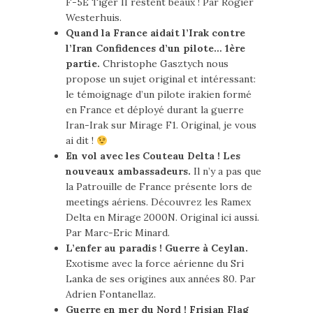
F-5E Tiger II restent beaux ! Par Rogier
Westerhuis.
Quand la France aidait l’Irak contre
l’Iran Confidences d’un pilote… 1ère
partie.
Christophe Gasztych nous
propose un sujet original et intéressant:
le témoignage d’un pilote irakien formé
en France et déployé durant la guerre
Iran-Irak sur Mirage F1. Original, je vous
ai dit !
En vol avec les Couteau Delta ! Les
nouveaux ambassadeurs.
Il n’y a pas que
la Patrouille de France présente lors de
meetings aériens. Découvrez les Ramex
Delta en Mirage 2000N. Original ici aussi.
Par Marc-Eric Minard.
L’enfer au paradis ! Guerre à Ceylan.
Exotisme avec la force aérienne du Sri
Lanka de ses origines aux années 80. Par
Adrien Fontanellaz.
Guerre en mer du Nord ! Frisian Flag